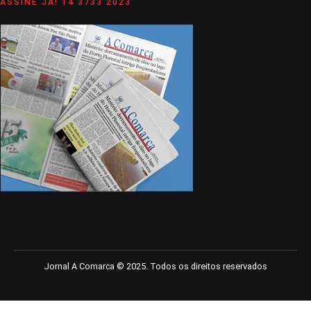
ASSINE JÁ! 14 3733 2023
Jornal A Comarca © 2025. Todos os direitos reservados
iriş
starzbet giriş
starzbet
starzbet güncel giriş
starzbet giriş
starzb