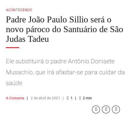
ACONTECENDO
Padre João Paulo Sillio será o
novo pároco do Santuário de São
Judas Tadeu
Ele substituirá o padre Antônio Donisete
Musachio, que irá afastar-se para cuidar da
saúde
A Comarca
2 de abril de 2021
1
2
min