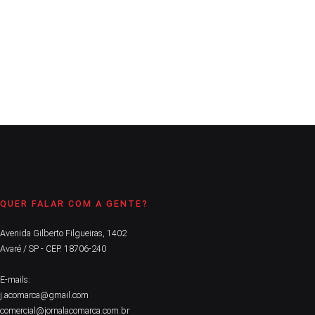
bancadas
CONTINUE LENDO
QUER FALAR COM A GENTE?
Avenida Gilberto Filgueiras, 1402
Avaré / SP - CEP. 18706-240
E-mails:
j.acomarca@gmail.com
comercial@jornalacomarca.com.br