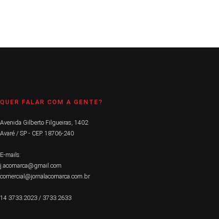
CONTINUE LENDO
QUER FALAR COM A GENTE?
Avenida Gilberto Filgueiras, 1402
Avaré / SP - CEP. 18706-240
E-mails:
j.acomarca@gmail.com
comercial@jornalacomarca.com.br
14 3733.2023 / 3733.2633