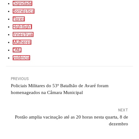
Dignidade
doméstica
Flores
Hightlight
mnestrual
Mulheres
ONU
violência
PREVIOUS
Policiais Militares do 53º Batalhão de Avaré foram
homenageados na Câmara Municipal
NEXT
Postão amplia vacinação até as 20 horas nesta quarta, 8 de
dezembro