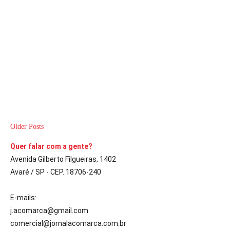
A Comarca
18 de fevereiro de 2020
4
min
Roberto Araujo e Professora Adalgisa lideram o ranking de
proposituras apresentadas
CONTINUE LENDO
Older Posts
Quer falar com a gente?
Avenida Gilberto Filgueiras, 1402
Avaré / SP - CEP. 18706-240
E-mails:
j.acomarca@gmail.com
comercial@jornalacomarca.com.br