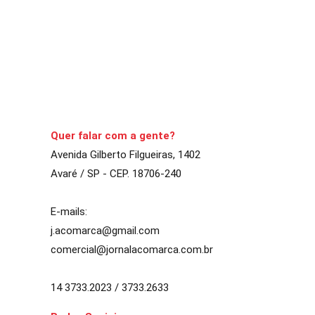
A Comarca
27 de abril de 2020
2
min
Servidora trabalha há
CONTINUE LENDO
Quer falar com a gente?
Avenida Gilberto Filgueiras, 1402
Avaré / SP - CEP. 18706-240
E-mails:
j.acomarca@gmail.com
comercial@jornalacomarca.com.br
14 3733.2023 / 3733.2633