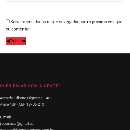
Salvar meus dados neste navegador para a próxima vez que
eu comentar.
Publicar
QUER FALAR COM A GENTE?
Avenida Gilberto Filgueiras, 1402
Avaré / SP - CEP. 18706-240
E-mails:
j.acomarca@gmail.com
comercial@jornalacomarca.com.br