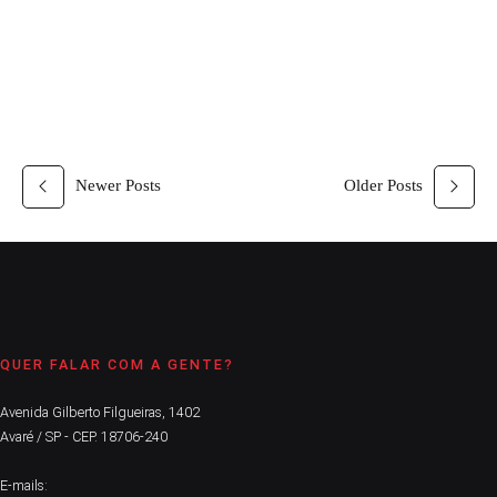
CONTINUE LENDO
Newer Posts
Older Posts
QUER FALAR COM A GENTE?
Avenida Gilberto Filgueiras, 1402
Avaré / SP - CEP. 18706-240
E-mails: